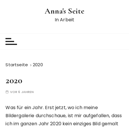
Z
Anna's Seite
u
m
In Arbeit
I
n
h
a
l
t
Startseite
2020
s
p
2020
r
i
VOR 6 JAHREN
n
g
Was für ein Jahr. Erst jetzt, wo ich meine
e
Bildergalerie durchschaue, ist mir aufgefallen, dass
n
ich im ganzen Jahr 2020 kein einziges Bild gemalt