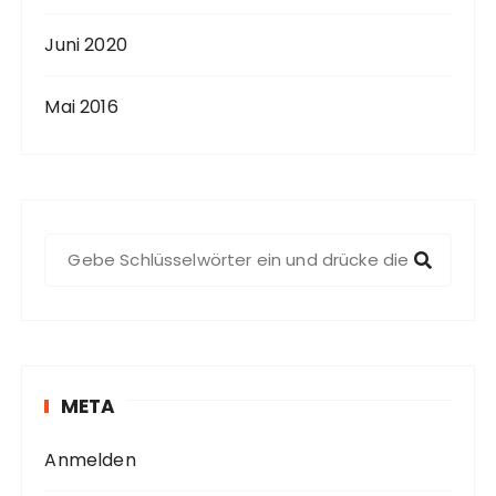
Juni 2020
Mai 2016
S
u
c
h
e
n
META
a
c
Anmelden
h
: