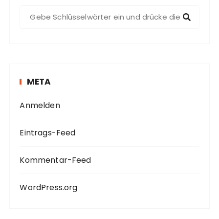
S
u
c
h
e
n
META
a
c
Anmelden
h
:
Eintrags-Feed
Kommentar-Feed
WordPress.org