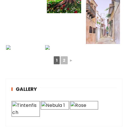
1
2
►
GALLERY